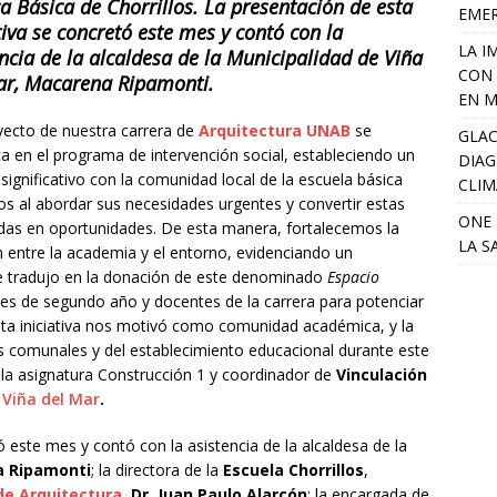
a Básica de Chorrillos. La presentación de esta
EME
tiva se concretó este mes y contó con la
LA I
ncia de la alcaldesa de la
Municipalidad de Viña
CON 
ar
, Macarena Ripamonti.
EN M
yecto de nuestra carrera de
Arquitectura UNAB
se
GLAC
 en el programa de intervención social, estableciendo un
DIAG
 significativo con la comunidad local de la escuela básica
CLIM
los al abordar sus necesidades urgentes y convertir estas
ONE 
as en oportunidades. De esta manera, fortalecemos la
LA S
n entre la academia y el entorno, evidenciando un
se tradujo en la donación de este denominado
Espacio
ntes de segundo año y docentes de la carrera para potenciar
 Esta iniciativa nos motivó como comunidad académica, y la
s comunales y del establecimiento educacional durante este
 la asignatura Construcción 1 y coordinador de
Vinculación
Viña del Mar
.
ó este mes y contó con la asistencia de la alcaldesa de la
 Ripamonti
; la directora de la
Escuela Chorrillos
,
de Arquitectura
,
Dr. Juan Paulo Alarcón
; la encargada de