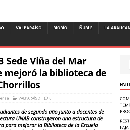
BO
VALPARAÍSO
BIOBÍO
ÑUBLE
LA ARAUCAN
 Sede Viña del Mar
 mejoró la biblioteca de
Chorrillos
ENT
rensa
VALPARAÍSO
0
COMP
TEMP
tudiantes de segundo año junto a docentes de
PROG
tectura UNAB construyeron una estructura de
REST
a para mejorar la Biblioteca de la Escuela
FAJA