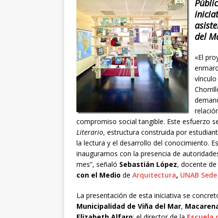
Públic
inicia
asiste
del M
«El pro
enmarca
vínculo
Chorril
demand
relació
compromiso social tangible. Este esfuerzo 
Literario
, estructura construida por estudia
la lectura y el desarrollo del conocimiento.
inauguramos con la presencia de autoridade
mes”, señaló
Sebastián López
, docente de
con el Medio
de
Arquitectura
,
UNAB Sede 
La presentación de esta iniciativa se concret
Municipalidad de Viña del Mar
,
Macarena
Elizabeth Alfaro
; el director de la
Escuela 