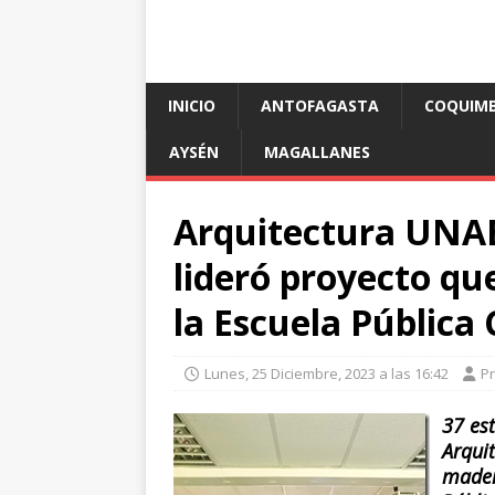
INICIO
ANTOFAGASTA
COQUIM
AYSÉN
MAGALLANES
Arquitectura UNAB
lideró proyecto que
la Escuela Pública 
Lunes, 25 Diciembre, 2023 a las 16:42
P
37 es
Arqui
mader