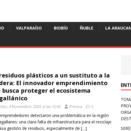
BO
VALPARAÍSO
BIOBÍO
ÑUBLE
LA ARAUCAN
residuos plásticos a un sustituto a la
era: El innovador emprendimiento
ENT
 busca proteger el ecosistema
allánico
TOMÁ
PROY
rtes, 4 Noviembre, 2025 a las 12:43
Prensa
0
ORGA
emprendedores detectaron una problemática en la región
DES
gallanes: una clara falta de infraestructura para el reciclaje
SERE
asa gestión de residuos, especialmente de
[…]