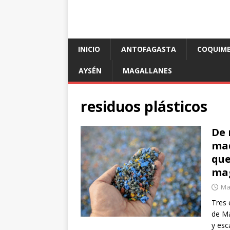
INICIO
ANTOFAGASTA
COQUIM
AYSÉN
MAGALLANES
residuos plásticos
De 
mad
que
mag
Ma
Tres 
de Ma
y esc