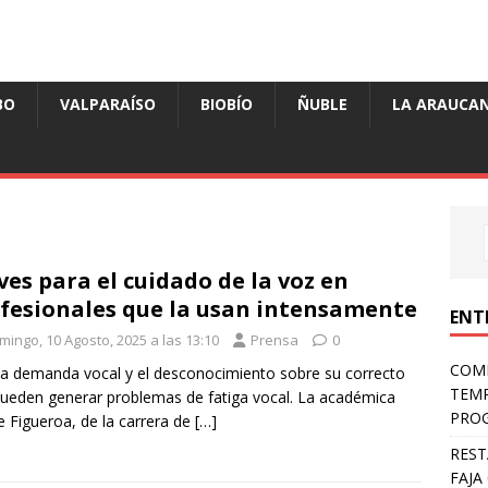
BO
VALPARAÍSO
BIOBÍO
ÑUBLE
LA ARAUCAN
ves para el cuidado de la voz en
fesionales que la usan intensamente
ENT
mingo, 10 Agosto, 2025 a las 13:10
Prensa
0
COMP
ta demanda vocal y el desconocimiento sobre su correcto
TEMP
ueden generar problemas de fatiga vocal. La académica
PROG
e Figueroa, de la carrera de
[…]
REST
FAJA