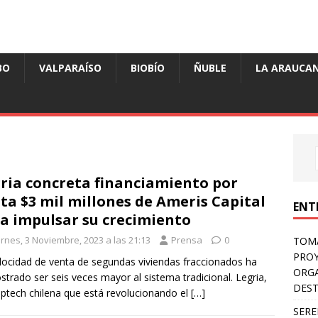
BO
VALPARAÍSO
BIOBÍO
ÑUBLE
LA ARAUCAN
ria concreta financiamiento por
ta $3 mil millones de Ameris Capital
ENT
a impulsar su crecimiento
ernes, 3 Noviembre, 2023 a las 21:13
Prensa
0
TOMÁ
PROY
locidad de venta de segundas viviendas fraccionados ha
ORGA
trado ser seis veces mayor al sistema tradicional. Legria,
DES
optech chilena que está revolucionando el
[…]
SERE