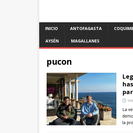
INICIO
ANTOFAGASTA
COQUIM
AYSÉN
MAGALLANES
pucon
Leg
has
par
Vi
La ve
demos
la pr