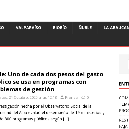
BO
VALPARAÍSO
BIOBÍO
ÑUBLE
LA ARAUCAN
le: Uno de cada dos pesos del gasto
lico se usa en programas con
ENT
blemas de gestión
tes, 21 Octubre, 2025 a las 12:18
Prensa
0
COMP
TEMP
vestigación hecha por el Observatorio Social de la
PROG
rsidad del Alba evaluó el desempeño de 19 ministerios y
de 800 programas públicos según
[…]
REST
FAJA