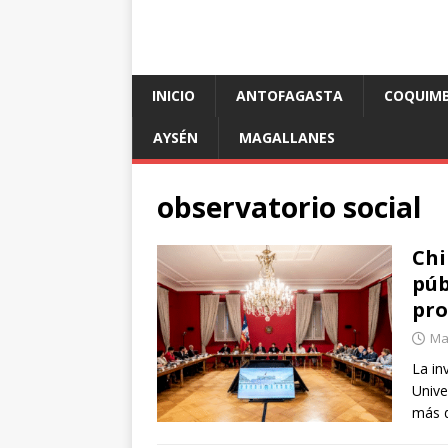
INICIO
ANTOFAGASTA
COQUIM
AYSÉN
MAGALLANES
observatorio social
Chi
púb
pro
Mar
La in
Unive
más 