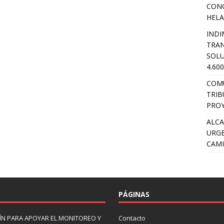
CON
HEL
INDI
TRA
SOLU
4.60
COM
TRIB
PROY
ALCA
URGE
CAMI
PÁGINAS
N PARA APOYAR EL MONITOREO Y
Contacto