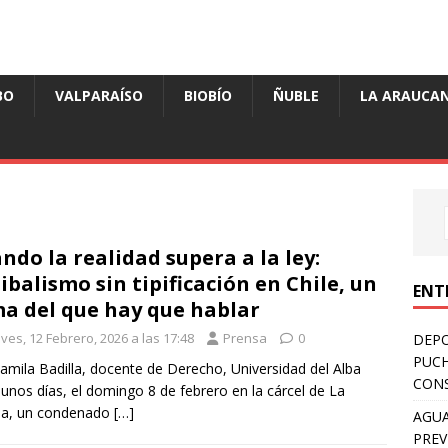
BO
VALPARAÍSO
BIOBÍO
ÑUBLE
LA ARAUCAN
ndo la realidad supera a la ley:
ibalismo sin tipificación en Chile, un
ENT
a del que hay que hablar
ves, 12 Febrero, 2026 a las 17:48
Prensa
0
DEPO
PUCH
amila Badilla, docente de Derecho, Universidad del Alba
CONS
unos días, el domingo 8 de febrero en la cárcel de La
na, un condenado
[…]
AGUA
PREV