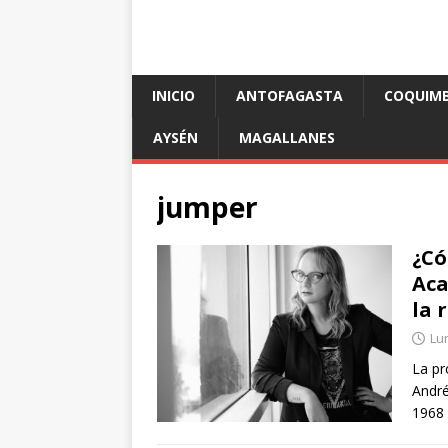
INICIO
ANTOFAGASTA
COQUIM
AYSÉN
MAGALLANES
jumper
¿Có
Aca
la 
Lu
La pr
André
1968 