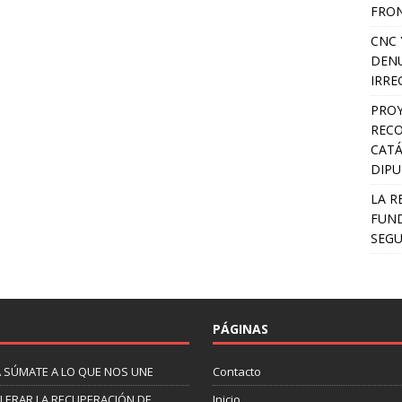
FRON
CNC 
DENU
IRRE
PROY
RECO
CATÁ
DIP
LA R
FUND
SEGU
PÁGINAS
A SÚMATE A LO QUE NOS UNE
Contacto
LERAR LA RECUPERACIÓN DE
Inicio