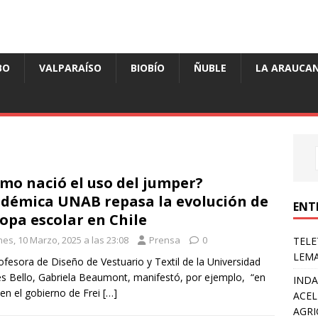
BO
VALPARAÍSO
BIOBÍO
ÑUBLE
LA ARAUCAN
mo nació el uso del jumper?
démica UNAB repasa la evolución de
ENT
ropa escolar en Chile
nes, 10 Marzo, 2025 a las 23:08
Prensa
0
TELE
LEMA
ofesora de Diseño de Vestuario y Textil de la Universidad
s Bello, Gabriela Beaumont, manifestó, por ejemplo, “en
INDA
en el gobierno de Frei
[…]
ACEL
AGRI