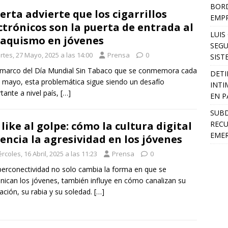
BORD
erta advierte que los cigarrillos
EMP
ctrónicos son la puerta de entrada al
LUIS
aquismo en jóvenes
SEGU
rtes, 27 Mayo, 2025 a las 14:00
Prensa
0
SIST
 marco del Día Mundial Sin Tabaco que se conmemora cada
DETI
 mayo, esta problemática sigue siendo un desafío
INTI
tante a nivel país,
[…]
EN P
SUB
RECU
 like al golpe: cómo la cultura digital
EMER
encia la agresividad en los jóvenes
rcoles, 16 Abril, 2025 a las 11:23
Prensa
0
perconectividad no solo cambia la forma en que se
ican los jóvenes, también influye en cómo canalizan su
ración, su rabia y su soledad.
[…]