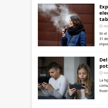
Exp
ele
tab
Ma
En el
31 de
impor
Del
pot
Mié
La hi
comun
frust