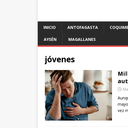
INICIO
ANTOFAGASTA
COQUIM
AYSÉN
MAGALLANES
jóvenes
Mil
aut
Mar
Aunqu
mayor
vez m