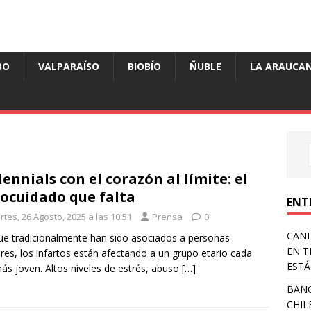
BO
VALPARAÍSO
BIOBÍO
ÑUBLE
LA ARAUCAN
lennials con el corazón al límite: el
ocuidado que falta
ENT
tes, 26 Agosto, 2025 a las 10:51
Prensa
0
CAND
e tradicionalmente han sido asociados a personas
EN T
es, los infartos están afectando a un grupo etario cada
ESTÁ
ás joven. Altos niveles de estrés, abuso
[…]
BANC
CHIL