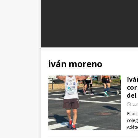
iván moreno
Ivá
cor
del
Lun
El oc
coleg
Atlét