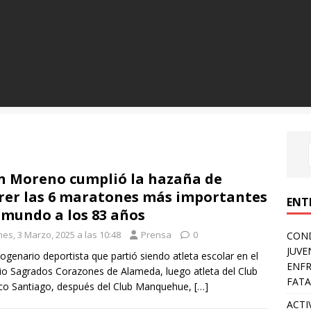
n Moreno cumplió la hazaña de
rer las 6 maratones más importantes
ENT
 mundo a los 83 años
es, 3 Marzo, 2025 a las 10:48
Prensa
0
COND
JUVE
togenario deportista que partió siendo atleta escolar en el
ENFR
io Sagrados Corazones de Alameda, luego atleta del Club
FATA
ico Santiago, después del Club Manquehue,
[…]
ACTI