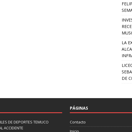
FELI
SEM
INVE
RECE
MUSC
LA E
ALCA
INFR
LICE
SEBA
DE C
PÁGINAS
ILES DE DEPORTES TEMUCO
Contacto
AL ACCIDENTE
Inicio