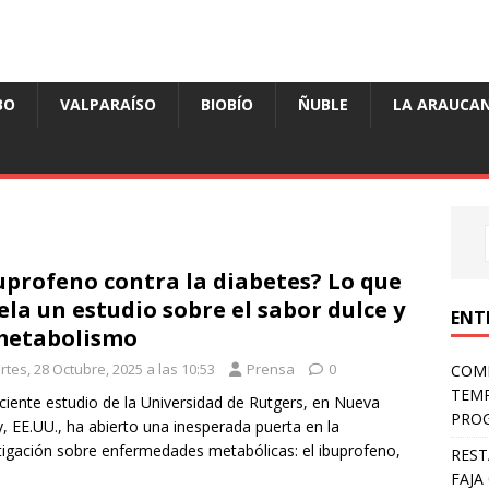
BO
VALPARAÍSO
BIOBÍO
ÑUBLE
LA ARAUCAN
uprofeno contra la diabetes? Lo que
ela un estudio sobre el sabor dulce y
ENT
metabolismo
tes, 28 Octubre, 2025 a las 10:53
Prensa
0
COMP
TEMP
ciente estudio de la Universidad de Rutgers, en Nueva
PROG
y, EE.UU., ha abierto una inesperada puerta en la
tigación sobre enfermedades metabólicas: el ibuprofeno,
REST
FAJA