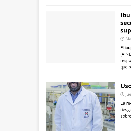
Ibu
sec
sup
Mar
El ib
(AINE
respo
que p
Uso
Jue
La re
riesg
sobre