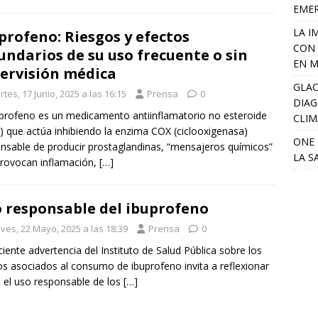
EME
LA I
profeno: Riesgos y efectos
CON 
undarios de su uso frecuente o sin
EN M
ervisión médica
GLAC
tes, 17 Junio, 2025 a las 16:15
Prensa
0
DIAG
uprofeno es un medicamento antiinflamatorio no esteroide
CLIM
) que actúa inhibiendo la enzima COX (ciclooxigenasa)
ONE 
nsable de producir prostaglandinas, “mensajeros químicos”
LA S
rovocan inflamación,
[…]
 responsable del ibuprofeno
ves, 22 Mayo, 2025 a las 18:39
Prensa
0
ciente advertencia del Instituto de Salud Pública sobre los
os asociados al consumo de ibuprofeno invita a reflexionar
 el uso responsable de los
[…]