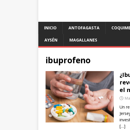
INICIO
ANTOFAGASTA
COQUIM
AYSÉN
MAGALLANES
ibuprofeno
¿Ib
rev
el 
Mar
Un re
Jerse
inves
[…]