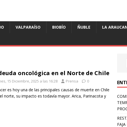
BO
VALPARAÍSO
BIOBÍO
ÑUBLE
LA ARAUCAN
deuda oncológica en el Norte de Chile
es, 15 Diciembre, 2025 a las 16:28
Prensa
0
ENT
ncer es hoy una de las principales causas de muerte en Chile
 el norte, su impacto es todavía mayor. Arica, Parinacota y
COMP
TEMP
PROG
REST
FAJA