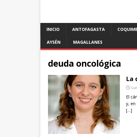
INICIO
ANTOFAGASTA
COQUIM
AYSÉN
MAGALLANES
deuda oncológica
La 
Lun
El cá
y, en
[…]