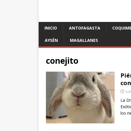
INICIO
ANTOFAGASTA
COQUIM
AYSÉN
MAGALLANES
conejito
Pié
con
Lun
La Dr
Exóti
los r