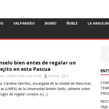
BO
VALPARAÍSO
BIOBÍO
ÑUBLE
LA ARAUCAN
nselo bien antes de regalar un
ejito en esta Pascua
ENT
es, 14 Abril, 2025 a las 21:06
Prensa
0
COMP
a. Carolina Sánchez, encargada de la Unidad de Mascotas
TEMP
cas (UMEX) de la Universidad Andrés Bello, advierte sobre
PROG
iesgos de regalar conejos a
[…]
REST
FAJA