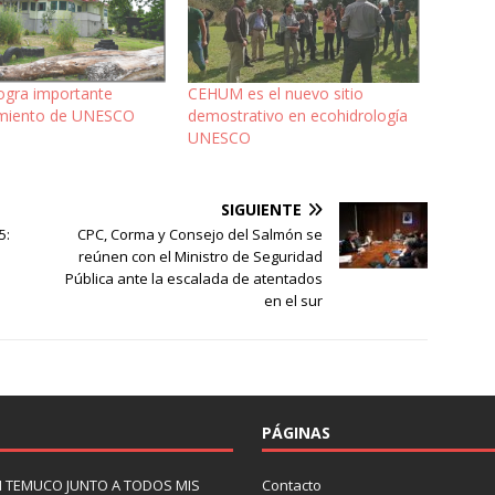
gra importante
CEHUM es el nuevo sitio
imiento de UNESCO
demostrativo en ecohidrología
UNESCO
SIGUIENTE
5:
CPC, Corma y Consejo del Salmón se
reúnen con el Ministro de Seguridad
Pública ante la escalada de atentados
en el sur
PÁGINAS
N TEMUCO JUNTO A TODOS MIS
Contacto