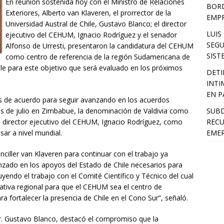
En reunión sostenida hoy con el Ministro de Relaciones
BORD
Exteriores, Alberto van Klaveren, el prorrector de la
EMP
Universidad Austral de Chile, Gustavo Blanco; el director
LUIS
ejecutivo del CEHUM, Ignacio Rodríguez y el senador
SEGU
Alfonso de Urresti, presentaron la candidatura del CEHUM
SIST
como centro de referencia de la región Sudamericana de
le para este objetivo que será evaluado en los próximos
DETI
INTI
EN P
os de acuerdo para seguir avanzando en los acuerdos
SUB
es de julio en Zimbabue, la denominación de Valdivia como
RECU
l director ejecutivo del CEHUM, Ignacio Rodríguez, como
EMER
sar a nivel mundial.
anciller van Klaveren para continuar con el trabajo ya
nzado en los apoyos del Estado de Chile necesarios para
uyendo el trabajo con el Comité Científico y Técnico del cual
iativa regional para que el CEHUM sea el centro de
ra fortalecer la presencia de Chile en el Cono Sur”, señaló.
Dr. Gustavo Blanco, destacó el compromiso que la