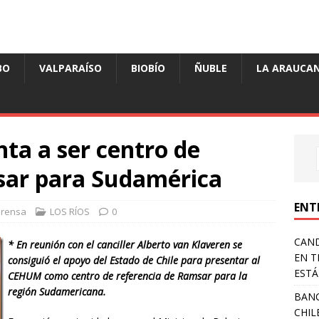
BO
VALPARAÍSO
BIOBÍO
ÑUBLE
LA ARAUCAN
a a ser centro de
sar para Sudamérica
ENT
Prensa
LOS RÍOS
0
CAND
* En reunión con el canciller Alberto van Klaveren se
EN T
consiguió el apoyo del Estado de Chile para presentar al
ESTÁ
CEHUM como centro de referencia de Ramsar para la
región Sudamericana.
BANC
CHIL