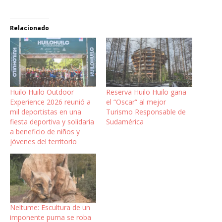
Relacionado
Huilo Huilo Outdoor
Reserva Huilo Huilo gana
Experience 2026 reunió a
el “Oscar” al mejor
mil deportistas en una
Turismo Responsable de
fiesta deportiva y solidaria
Sudamérica
a beneficio de niños y
jóvenes del territorio
Neltume: Escultura de un
imponente puma se roba