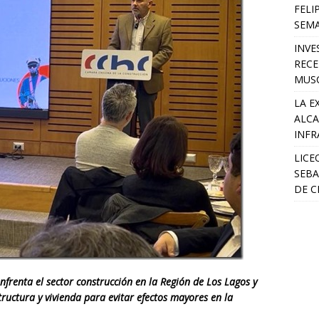
FELI
SEM
INVE
RECE
MUSC
LA E
ALCA
INFR
LICE
SEBA
DE C
nfrenta el sector construcción en la Región de Los Lagos y
tructura y vivienda para evitar efectos mayores en la