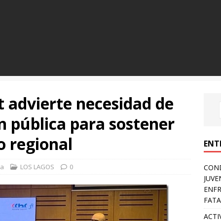
 advierte necesidad de
ón pública para sostener
o regional
ENT
sa
LOS LAGOS
0
COND
JUVE
ENFR
FATA
ACTI