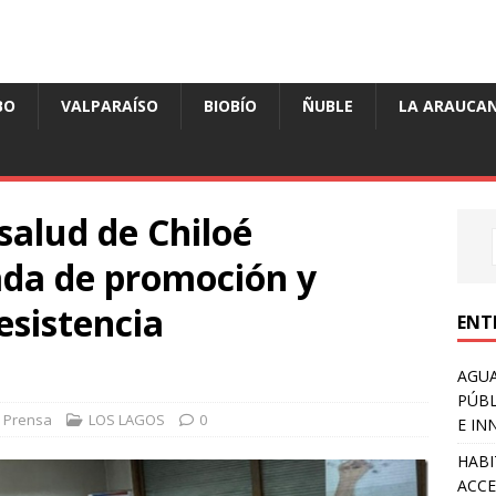
BO
VALPARAÍSO
BIOBÍO
ÑUBLE
LA ARAUCAN
salud de Chiloé
ada de promoción y
esistencia
ENT
AGUA
PÚBL
Prensa
LOS LAGOS
0
E IN
HABI
ACCE