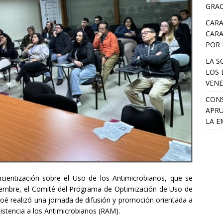
GRAC
CARA
CARA
POR 
LA S
LOS 
VENE
CONS
APRU
LA E
ientización sobre el Uso de los Antimicrobianos, que se
viembre, el Comité del Programa de Optimización de Uso de
iloé realizó una jornada de difusión y promoción orientada a
esistencia a los Antimicrobianos (RAM).