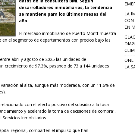
datos de la consultora BMI. Según
EME
desarrolladores inmobiliarios, la tendencia
LA I
se mantiene para los últimos meses del
CON 
año.
EN M
El mercado inmobiliario de Puerto Montt muestra
GLAC
te en el segmento de departamentos con precios bajo las
DIAG
CLIM
entre abril y agosto de 2025 las unidades de
ONE 
un crecimiento de 97,3%, pasando de 73 a 144 unidades
LA S
a variación al alza, aunque más moderada, con un 11,6% de
s).
lacionado con el efecto positivo del subsidio a la tasa
financiamiento y acelerado la toma de decisiones de compra”,
Servicios Inmobiliarios.
capital regional, comparten el impulso que han