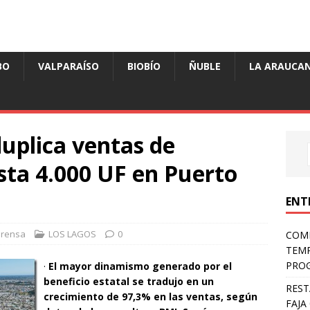
BO
VALPARAÍSO
BIOBÍO
ÑUBLE
LA ARAUCAN
duplica ventas de
ta 4.000 UF en Puerto
ENT
Prensa
LOS LAGOS
0
COMP
TEMP
PROG
·
El mayor dinamismo generado por el
beneficio estatal se tradujo en un
REST
crecimiento de 97,3% en las ventas, según
FAJA