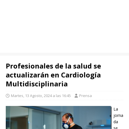
Profesionales de la salud se
actualizarán en Cardiología
Multidisciplinaria
Martes, 13 Agosto, 2024 a las 16:45
Prensa
La
jorna
da
se