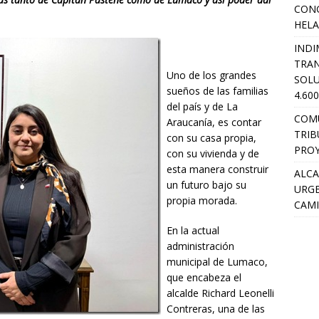
CON
HEL
INDI
TRA
Uno de los grandes
SOLU
sueños de las familias
4.60
del país y de La
COM
Araucanía, es contar
TRIB
con su casa propia,
PROY
con su vivienda y de
esta manera construir
ALCA
un futuro bajo su
URGE
propia morada.
CAMI
En la actual
administración
municipal de Lumaco,
que encabeza el
alcalde Richard Leonelli
Contreras, una de las