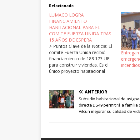
Relacionado
LUMACO LOGRA
FINANCIAMIENTO
HABITACIONAL PARA EL
COMITÉ FUERZA UNIDA TRAS
15 AÑOS DE ESPERA
⚡ Puntos Clave de la Noticia: El
comité Fuerza Unida recibió
Entregan 
financiamiento de 188.173 UF
emergenc
para construir viviendas. Es el
incendio
único proyecto habitacional
adjudicado en la provincia de
Malleco en esta convocatoria. El
hito rompe una sequía de 15
ANTERIOR
años sin financiamiento
Subsidio habitacional de asigna
habitacional estatal en la
directa DS49 permitirá a familia
comuna de Lumaco. Comité…
Vilcún mejorar su calidad de vid