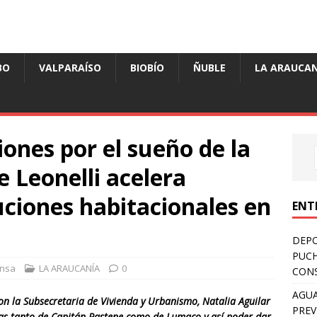
BO
VALPARAÍSO
BIOBÍO
ÑUBLE
LA ARAUCAN
iones por el sueño de la
e Leonelli acelera
uciones habitacionales en
ENT
DEPO
PUCH
nsa
LA ARAUCANÍA
0
CONS
AGUA
n la Subsecretaria de Vivienda y Urbanismo, Natalia Aguilar
PREV
das tanto de Capitán Pastene como de Lumaco y así poder dar