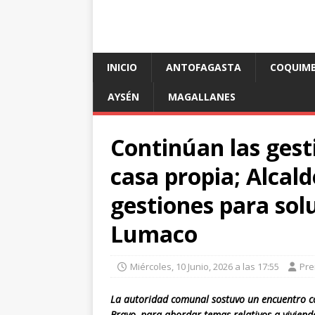
INICIO
ANTOFAGASTA
COQUIM
AYSÉN
MAGALLANES
Continúan las gest
casa propia; Alcald
gestiones para sol
Lumaco
Miércoles, 10 Junio, 2026 a las 17:55
Pre
La autoridad comunal sostuvo un encuentro co
Bravo, para abordar temas relativos a vivien