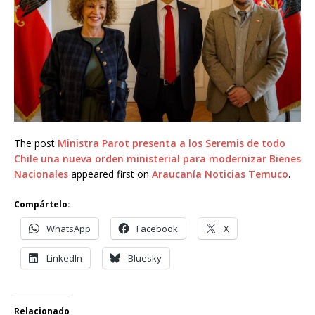
The post
Ministra Parot presenta a los Seremis de todo
Chile una nueva orden ministerial para modernizar Bienes
Nacionales
appeared first on
Araucanía Noticias Temuco
.
Compártelo:
WhatsApp
Facebook
X
LinkedIn
Bluesky
Relacionado