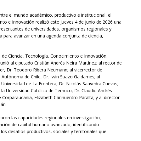
entre el mundo académico, productivo e institucional, el
nto e Innovación realizó este jueves 4 de junio de 2026 una
presentantes de universidades, organismos regionales y
ía para avanzar en una agenda conjunta de ciencia,
o de Ciencia, Tecnología, Conocimiento e Innovación,
eunió al diputado Cristián Andrés Neira Martínez; al rector de
ler, Dr. Teodoro Ribera Neumann; al vicerrector de
d Autónoma de Chile, Dr. Iván Suazo Galdames; al
a Universidad de La Frontera, Dr. Nicolás Saavedra Cuevas;
e la Universidad Católica de Temuco, Dr. Claudio Andrés
 Corparaucanía, Elizabeth Carihuentro Paralta; y al director
lán.
zaron las capacidades regionales en investigación,
mación de capital humano avanzado, identificando
os desafíos productivos, sociales y territoriales que