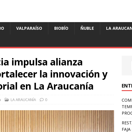
BO
VALPARAÍSO
BIOBÍO
ÑUBLE
LA ARAUCAN
cia impulsa alianza
rtalecer la innovación y
torial en La Araucanía
ENT
a
LA ARAUCANÍA
0
COMP
TEMP
PROG
REST
FAJA