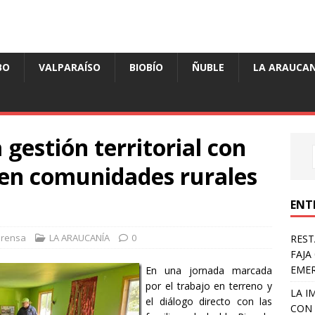
BO
VALPARAÍSO
BIOBÍO
ÑUBLE
LA ARAUCAN
gestión territorial con
 en comunidades rurales
ENT
Prensa
LA ARAUCANÍA
0
REST
FAJA
EME
En una jornada marcada
por el trabajo en terreno y
LA I
el diálogo directo con las
CON 