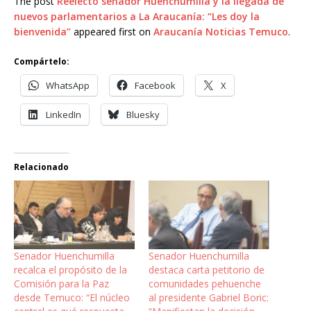
The post
Reelecto senador Huenchumilla y la llegada de
nuevos parlamentarios a La Araucanía: “Les doy la
bienvenida”
appeared first on
Araucanía Noticias Temuco
.
Compártelo:
WhatsApp
Facebook
X
LinkedIn
Bluesky
Relacionado
Senador Huenchumilla
Senador Huenchumilla
recalca el propósito de la
destaca carta petitorio de
Comisión para la Paz
comunidades pehuenche
desde Temuco: “El núcleo
al presidente Gabriel Boric: