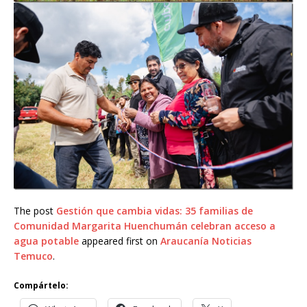
The post
Gestión que cambia vidas: 35 familias de
Comunidad Margarita Huenchumán celebran acceso a
agua potable
appeared first on
Araucanía Noticias
Temuco
.
Compártelo: