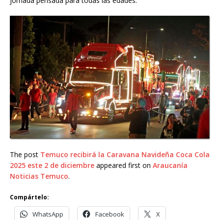
jornada pensada para todas las edades.
The post
Temuco recibirá la Caravana Navideña Coca Cola
2025 este 2 de diciembre
appeared first on
Araucanía
Noticias Temuco
.
Compártelo:
WhatsApp
Facebook
X