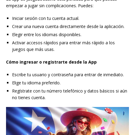
empezar a jugar sin complicaciones. Puedes:
Iniciar sesión con tu cuenta actual.
Crear una nueva cuenta directamente desde la aplicación.
Elegir entre los idiomas disponibles.
Activar accesos rápidos para entrar más rápido a los
juegos que más usas.
Cómo ingresar o registrarte desde la App
Escribe tu usuario y contraseña para entrar de inmediato.
Elige tu idioma preferido.
Regístrate con tu número telefónico y datos básicos si aún
no tienes cuenta.