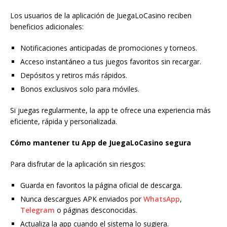
Los usuarios de la aplicación de JuegaLoCasino reciben
beneficios adicionales:
Notificaciones anticipadas de promociones y torneos.
Acceso instantáneo a tus juegos favoritos sin recargar.
Depósitos y retiros más rápidos.
Bonos exclusivos solo para móviles.
Si juegas regularmente, la app te ofrece una experiencia más
eficiente, rápida y personalizada.
Cómo mantener tu App de JuegaLoCasino segura
Para disfrutar de la aplicación sin riesgos:
Guarda en favoritos la página oficial de descarga.
Nunca descargues APK enviados por
WhatsApp
,
Telegram
o páginas desconocidas.
Actualiza la app cuando el sistema lo sugiera.