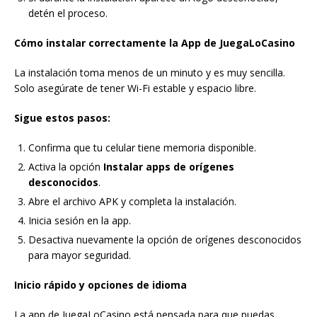
detén el proceso.
Cómo instalar correctamente la App de JuegaLoCasino
La instalación toma menos de un minuto y es muy sencilla.
Solo asegúrate de tener Wi-Fi estable y espacio libre.
Sigue estos pasos:
Confirma que tu celular tiene memoria disponible.
Activa la opción
Instalar apps de orígenes
desconocidos
.
Abre el archivo APK y completa la instalación.
Inicia sesión en la app.
Desactiva nuevamente la opción de orígenes desconocidos
para mayor seguridad.
Inicio rápido y opciones de idioma
La app de JuegaLoCasino está pensada para que puedas