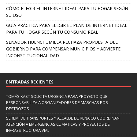
CÓMO ELEGIR EL INTERNET IDEAL PARA TU HOGAR SEGÚN
SU USO
GUÍA PRÁCTICA PARA ELEGIR EL PLAN DE INTERNET IDEAL
PARA TU HOGAR SEGÚN TU CONSUMO REAL
SENADOR HUENCHUMILLA RECHAZA PROPUESTA DEL
GOBIERNO PARA COMPENSAR MUNICIPIOS Y ADVIERTE
INCONSTITUCIONALIDAD
ENTRADAS RECIENTES
TOMÁS KAST SOLICITA URGENCIA PARA PROYECTO QUE
RESPONSABILIZA A ORGANIZADORES DE MARCHAS POR
DESTROZOS
SEREMI DE TRANSPORTES Y ALCALDE DE RENAICO COORDINAN
ATENCIÓN A EMERGENCIAS CLIMÁTICAS Y PROYECTOS DE
INFRAESTRUCTURA VIAL