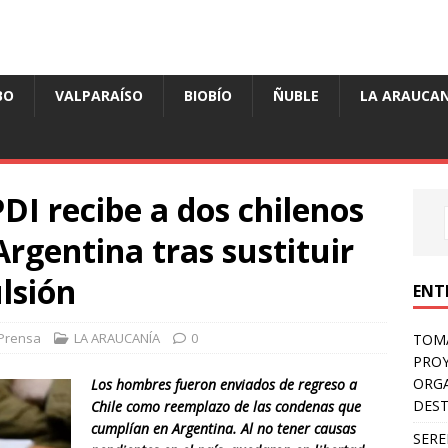
BO
VALPARAÍSO
BIOBÍO
ÑUBLE
LA ARAUCAN
DI recibe a dos chilenos
rgentina tras sustituir
lsión
ENT
Prensa
LA ARAUCANÍA
0
TOMÁ
PROY
ORGA
Los hombres fueron enviados de regreso a
DES
Chile como reemplazo de las condenas que
cumplían en Argentina. Al no tener causas
SERE