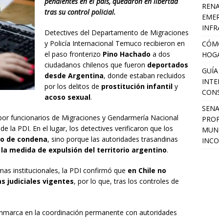
pendientes en el país, quedaron en libertad
RENA
tras su control policial.
EMER
INFR
Detectives del Departamento de Migraciones
y Policía Internacional Temuco recibieron en
CÓMO
el paso fronterizo
Pino Hachado
a dos
HOGA
ciudadanos chilenos que fueron
deportados
GUÍA
desde Argentina
, donde estaban recluidos
INTE
por los delitos de
prostitución infantil
y
CON
acoso sexual
.
SEN
 por funcionarios de Migraciones y Gendarmería Nacional
PROP
de la PDI. En el lugar, los detectives verificaron que los
MUNI
to de condena
, sino porque las autoridades trasandinas
INCO
 la medida de expulsión del territorio argentino
.
mas institucionales, la PDI confirmó que
en Chile no
s judiciales vigentes
, por lo que, tras los controles de
enmarca en la coordinación permanente con autoridades