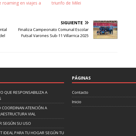
e roaming en viajes a
triunfo de Milei
a
SIGUIENTE
ntal
Finaliza Campeonato Comunal Escolar
del
Futsal Varones Sub-11 Villarrica 2025
PÁGINAS
O QUE RESPONSABILIZA A
Contacto
S
Inicio
O COORDINAN ATENCIÓN A
RAESTRUCTURA VIAL
AR SEGÚN SU USO
NET IDEAL PARA TU HOGAR SEGÚN TU