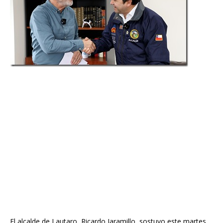
El alcalde de Lautaro, Ricardo Jaramillo, sostuvo este martes