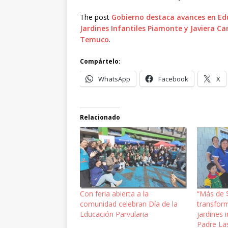
The post
Gobierno destaca avances en Edu
Jardines Infantiles Piamonte y Javiera C
Temuco
.
Compártelo:
WhatsApp
Facebook
X
Relacionado
Con feria abierta a la
“Más de 
comunidad celebran Día de la
transform
Educación Parvularia
jardines 
Padre La