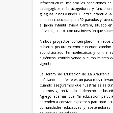
infraestructura, mejorar las condiciones de
pedagógicos más acogedores y funcionales, 
guaguas, niñas y niños. El Jardín Infantil y S
con una capacidad para 52 párvulos y tuvo 
el Jardín Infantil Javiera Carrera, situado
párvulos, contó con una inversión que super
Ambos proyectos contemplaron la reposic
cubierta, pintura exterior e interior, camb
acondicionado, termoeléctricos y luminari
higiénicos, contribuyendo al cumplimiento d
vigente.
La seremi de Educación de La Araucanía, Ma
señalando que “este es un paso muy relevant
Cuando aseguramos que nuestras salas cuna 
estamos garantizando el derecho de las niñ
Agregó además que “la educación parvular
aprenden a convivir, explorar y participar ac
comunidades educativas y sostenedores 
equitativa y de calidad”.