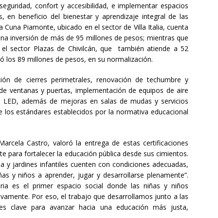
 seguridad, confort y accesibilidad, e implementar espacios
en beneficio del bienestar y aprendizaje integral de las
ala Cuna Piamonte, ubicado en el sector de Villa Italia, cuenta
una inversión de más de 95 millones de pesos; mientras que
 en el sector Plazas de Chivilcán, que también atiende a 52
ó los 89 millones de pesos, en su normalización.
ión de cierres perimetrales, renovación de techumbre y
io de ventanas y puertas, implementación de equipos de aire
as LED, además de mejoras en salas de mudas y servicios
e los estándares establecidos por la normativa educacional
rcela Castro, valoró la entrega de estas certificaciones
e para fortalecer la educación pública desde sus cimientos.
y jardines infantiles cuenten con condiciones adecuadas,
as y niños a aprender, jugar y desarrollarse plenamente”.
ia es el primer espacio social donde las niñas y niños
tivamente. Por eso, el trabajo que desarrollamos junto a las
es clave para avanzar hacia una educación más justa,