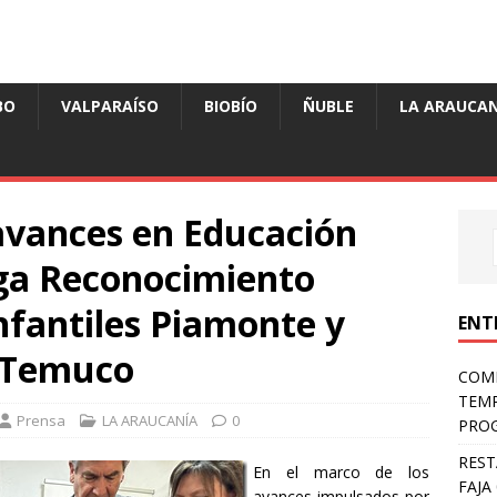
BO
VALPARAÍSO
BIOBÍO
ÑUBLE
LA ARAUCAN
avances en Educación
ega Reconocimiento
Infantiles Piamonte y
ENT
n Temuco
COMP
TEMP
Prensa
LA ARAUCANÍA
0
PROG
REST
En el marco de los
FAJA
avances impulsados por