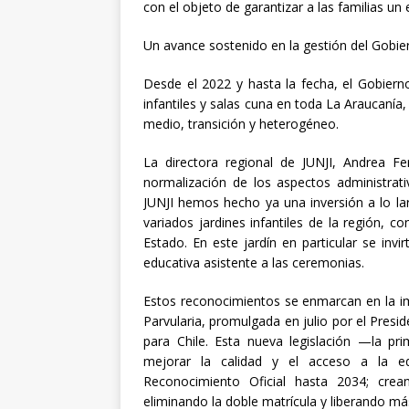
con el objeto de garantizar a las familias u
Un avance sostenido en la gestión del Gobie
Desde el 2022 y hasta la fecha, el Gobiern
infantiles y salas cuna en toda La Araucanía
medio, transición y heterogéneo.
La directora regional de JUNJI, Andrea F
normalización de los aspectos administrat
JUNJI hemos hecho ya una inversión a lo la
variados jardines infantiles de la región, co
Estado. En este jardín en particular se inv
educativa asistente a las ceremonias.
Estos reconocimientos se enmarcan en la i
Parvularia, promulgada en julio por el Presi
para Chile. Esta nueva legislación —la pr
mejorar la calidad y el acceso a la edu
Reconocimiento Oficial hasta 2034; crean
eliminando la doble matrícula y liberando más