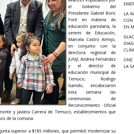
EME
el Gobierno del
Presidente Gabriel Boric
LA I
Font en materia de
CON 
educación parvularia, la
EN M
seremi de Educación,
GLAC
Marcela Castro Armijo,
DIAG
en conjunto con la
CLIM
directora regional de
JUNJI, Andrea Fernández
ONE 
y el director de
LA S
educación municipal de
Temuco, Rodrigo
Garrido, encabezaron
esta semana las
ceremonias de
Reconocimiento Oficial
iamonte y Javiera Carrera de Temuco, establecimientos que
ños de la comuna.
junta superior a $185 millones, que permitió modernizar su