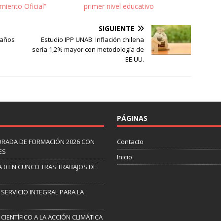
iento Oficial”
primer nivel educativo
SIGUIENTE
 años
Estudio IPP UNAB: Inflación chilena
sería 1,2% mayor con metodología de
EE.UU.
PÁGINAS
ORADA DE FORMACIÓN 2026 CON
Contacto
ES
Inicio
A 0 EN CUNCO TRAS TRABAJOS DE
 SERVICIO INTEGRAL PARA LA
CIENTÍFICO A LA ACCIÓN CLIMÁTICA