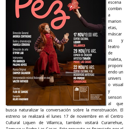
escena
combin
a
marion
etas,
máscar
as y
teatro
de
maleta,
proponi
endo un
univers
o visual
y
sensori
al que
busca naturalizar la conversación sobre la menstruación. El
estreno se realizará el lunes 17 de noviembre en el Centro
Cultural Liquen de Villarrica, también visitará Curarrehue,
Temuco y Padre Las Casas. Este proyecto es financiado por el