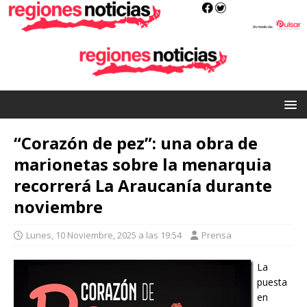
“Corazón de pez”: una obra de
marionetas sobre la menarquia
recorrerá La Araucanía durante
noviembre
Lunes, 10 Noviembre, 2025 a las 19:54
Prensa
La
puesta
en