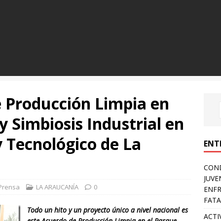
 Producción Limpia en
y Simbiosis Industrial en
y Tecnológico de La
ENT
COND
JUVE
Prensa
LA ARAUCANÍA
0
ENFR
FATA
Todo un hito y un proyecto único a nivel nacional es
ACTI
este Acuerdo de Producción Limpia en el Parque