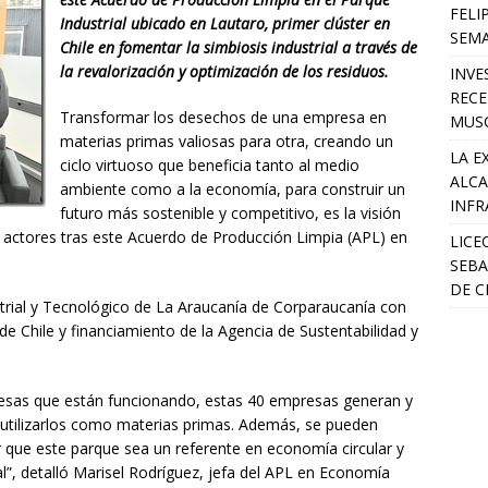
FELI
Industrial ubicado en Lautaro, primer clúster en
SEM
Chile en fomentar la simbiosis industrial a través de
la revalorización y optimización de los residuos.
INVE
RECE
Transformar los desechos de una empresa en
MUSC
materias primas valiosas para otra, creando un
LA E
ciclo virtuoso que beneficia tanto al medio
ALCA
ambiente como a la economía, para construir un
INFR
futuro más sostenible y competitivo, es la visión
 y actores tras este Acuerdo de Producción Limpia (APL) en
LICE
SEBA
DE C
strial y Tecnológico de La Araucanía de Corparaucanía con
e Chile y financiamiento de la Agencia de Sustentabilidad y
esas que están funcionando, estas 40 empresas generan y
utilizarlos como materias primas. Además, se pueden
r que este parque sea un referente en economía circular y
nal”, detalló Marisel Rodríguez, jefa del APL en Economía