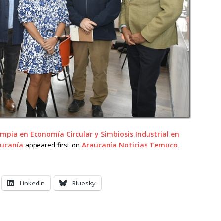
mpia en Economía Circular y Simbiosis Industrial en
aucanía
appeared first on
Araucanía Noticias Temuco
.
LinkedIn
Bluesky