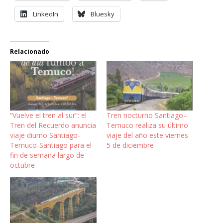
LinkedIn
Bluesky
Relacionado
“Vuelve el tren al sur”: el
Tren nocturno Santiago–
Tren del Recuerdo anuncia
Temuco realiza su último
viaje diurno Santiago-
viaje del año este viernes
Temuco-Santiago para el
5 de diciembre
fin de semana largo de
octubre