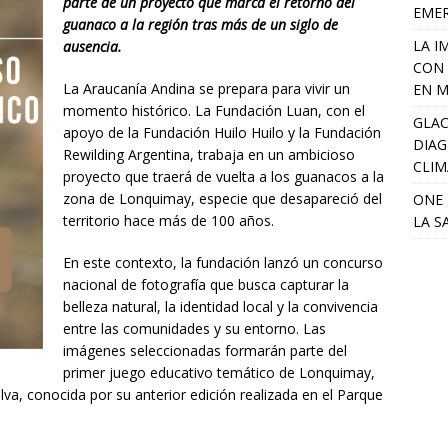
parte de un proyecto que marca el retorno del
EME
guanaco a la región tras más de un siglo de
LA I
ausencia.
CON 
La Araucanía Andina se prepara para vivir un
EN M
momento histórico. La Fundación Luan, con el
GLAC
apoyo de la Fundación Huilo Huilo y la Fundación
DIAG
Rewilding Argentina, trabaja en un ambicioso
CLIM
proyecto que traerá de vuelta a los guanacos a la
zona de Lonquimay, especie que desapareció del
ONE 
territorio hace más de 100 años.
LA S
En este contexto, la fundación lanzó un concurso
nacional de fotografía que busca capturar la
belleza natural, la identidad local y la convivencia
entre las comunidades y su entorno. Las
imágenes seleccionadas formarán parte del
primer juego educativo temático de Lonquimay,
lva, conocida por su anterior edición realizada en el Parque