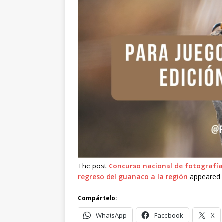
The post
Concurso nacional de fotografía 
regreso del guanaco a la región
appeared 
Compártelo:
WhatsApp
Facebook
X