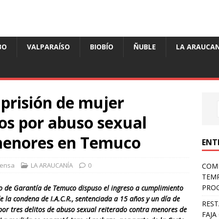
BO
VALPARAÍSO
BIOBÍO
ÑUBLE
LA ARAUCAN
prisión de mujer
os por abuso sexual
 menores en Temuco
ENT
rensa
LA ARAUCANÍA
0
COMP
TEMP
PROG
do de Garantía de Temuco dispuso el ingreso a cumplimiento
de la condena de I.A.C.R., sentenciada a 15 años y un día de
REST
por tres delitos de abuso sexual reiterado contra menores de
FAJA