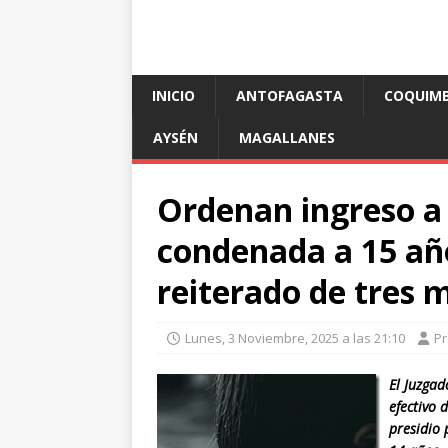
INICIO
ANTOFAGASTA
COQUIM
AYSÉN
MAGALLANES
Ordenan ingreso a 
condenada a 15 añ
reiterado de tres
Lunes, 3 Noviembre, 2025 a las 21:10
P
El Juzga
efectivo 
presidio 