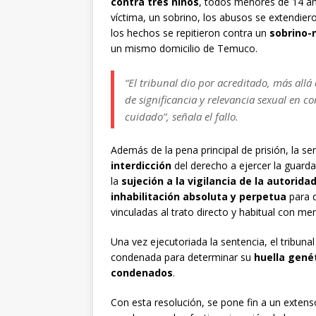
contra tres niños
, todos menores de 14 añ
víctima, un sobrino, los abusos se extendier
los hechos se repitieron contra un
sobrino-
un mismo domicilio de Temuco.
“El tribunal dio por acreditado, más all
de significancia y relevancia sexual en c
cuidado”, señala el fallo.
Además de la pena principal de prisión, la s
interdicción
del derecho a ejercer la guarda
la
sujeción a la vigilancia de la autorida
inhabilitación absoluta y perpetua
para 
vinculadas al trato directo y habitual con m
Una vez ejecutoriada la sentencia, el tribun
condenada para determinar su
huella gené
condenados
.
Con esta resolución, se pone fin a un extens