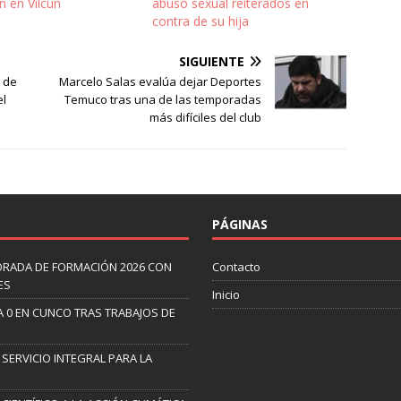
ón en Vilcún
abuso sexual reiterados en
contra de su hija
SIGUIENTE
l de
Marcelo Salas evalúa dejar Deportes
el
Temuco tras una de las temporadas
más difíciles del club
PÁGINAS
ORADA DE FORMACIÓN 2026 CON
Contacto
ES
Inicio
A 0 EN CUNCO TRAS TRABAJOS DE
 SERVICIO INTEGRAL PARA LA