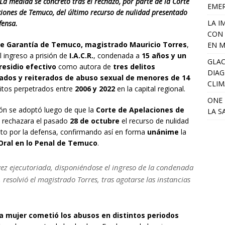
La medida se concretó tras el rechazo, por parte de la Corte
EME
iones de Temuco, del último recurso de nulidad presentado
LA I
fensa.
CON 
de Garantía de Temuco, magistrado Mauricio Torres
,
EN M
l ingreso a prisión de
I.A.C.R.
, condenada a
15 años y un
GLAC
residio efectivo
como autora de
tres delitos
DIAG
dos y reiterados de abuso sexual de menores de 14
CLIM
lícitos perpetrados entre
2006 y 2022
en la capital regional.
ONE 
ión se adoptó luego de que la
Corte de Apelaciones de
LA S
rechazara el pasado
28 de octubre
el recurso de nulidad
sto por la defensa, confirmando así en forma
unánime
la
 Oral en lo Penal de Temuco
.
ez ejecutoriada, disponiéndose el ingreso de la condenada
 resolvió el magistrado Torres, tras agotarse las instancias
la mujer cometió los abusos en distintos periodos