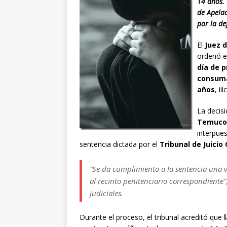
14 años. 
de Apelac
por la de
El
Juez 
ordenó e
día de p
consuma
años
, i
La decis
Temuco
interpue
sentencia dictada por el
Tribunal de Juicio
“Se da cumplimiento a la sentencia una v
al recinto penitenciario correspondiente”,
judiciales.
Durante el proceso, el tribunal acreditó que