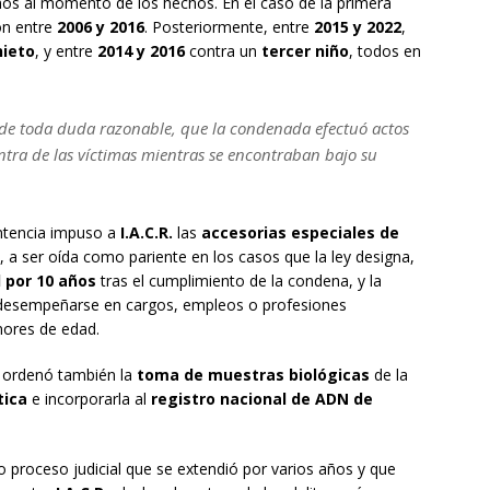
os al momento de los hechos. En el caso de la primera
on entre
2006 y 2016
. Posteriormente, entre
2015 y 2022
,
nieto
, y entre
2014 y 2016
contra un
tercer niño
, todos en
á de toda duda razonable, que la condenada efectuó actos
ontra de las víctimas mientras se encontraban bajo su
entencia impuso a
I.A.C.R.
las
accesorias especiales de
, a ser oída como pariente en los casos que la ley designa,
d por 10 años
tras el cumplimiento de la condena, y la
desempeñarse en cargos, empleos o profesiones
enores de edad.
al ordenó también la
toma de muestras biológicas
de la
tica
e incorporarla al
registro nacional de ADN de
o proceso judicial que se extendió por varios años y que