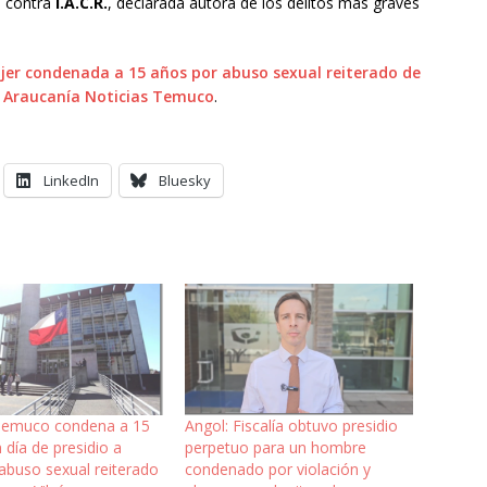
a contra
I.A.C.R.
, declarada autora de los delitos más graves
jer condenada a 15 años por abuso sexual reiterado de
n
Araucanía Noticias Temuco
.
LinkedIn
Bluesky
Temuco condena a 15
Angol: Fiscalía obtuvo presidio
 día de presidio a
perpetuo para un hombre
abuso sexual reiterado
condenado por violación y