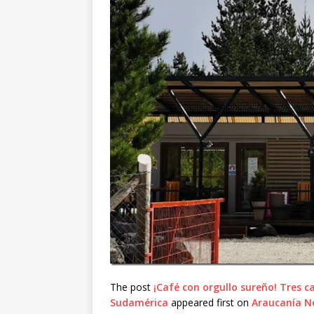
The post
¡Café con orgullo sureño! Tres c
Sudamérica
appeared first on
Araucanía N