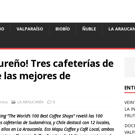
BO
VALPARAÍSO
BIOBÍO
ÑUBLE
LA ARAUCAN
ureño! Tres cafeterías de
 las mejores de
ENT
ensa
LA ARAUCANÍA
0
VEIN
LA I
FRUT
king “The World’s 100 Best Coffee Shops” reveló las 100
s cafeterías de Sudamérica, y Chile destacó con 12 locales,
DOCE
e ellos en La Araucanía. Eco Mapu Coffee y Café Local, ambos
VALP