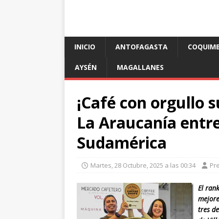
INICIO
ANTOFAGASTA
COQUIM
AYSÉN
MAGALLANES
¡Café con orgullo s
La Araucanía entre
Sudamérica
Martes, 28 Octubre, 2025 a las 00:34
Pr
El ran
mejore
tres d