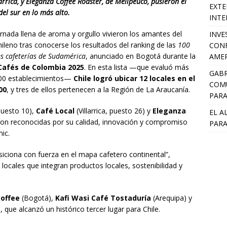
arrica, y Eleganza Coffee Roaster, de Melipeuco, pusieron el
EXTE
del sur en lo más alto.
INTE
rnada llena de aroma y orgullo vivieron los amantes del
INVE
hileno tras conocerse los resultados del ranking de las
100
CONF
s cafeterías de Sudamérica
, anunciado en Bogotá durante la
AMER
Cafés de Colombia 2025
. En esta lista —que evaluó más
GABR
800 establecimientos—
Chile logró ubicar 12 locales en el
COMU
00
, y tres de ellos pertenecen a la Región de La Araucanía.
PARA
 puesto 10),
Café Local
(Villarrica, puesto 26) y
Eleganza
EL A
ron reconocidas por su calidad, innovación y compromiso
PARA
nic.
siciona con fuerza en el mapa cafetero continental”,
locales que integran productos locales, sostenibilidad y
Coffee
(Bogotá),
Kafi Wasi Café Tostaduría
(Arequipa) y
 que alcanzó un histórico tercer lugar para Chile.