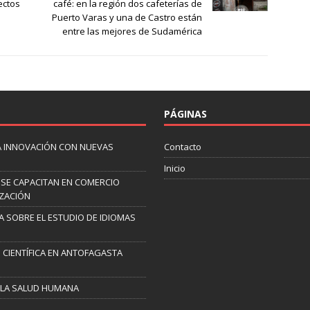
ectos
café: en la región dos cafeterías de
Puerto Varas y una de Castro están
entre las mejores de Sudamérica
PÁGINAS
LA INNOVACIÓN CON NUEVAS
Contacto
Inicio
 SE CAPACITAN EN COMERCIO
IZACIÓN
 SOBRE EL ESTUDIO DE IDIOMAS
 CIENTÍFICA EN ANTOFAGASTA
A LA SALUD HUMANA