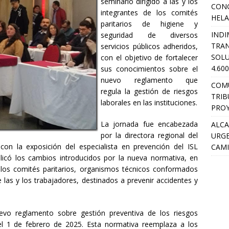
seminario dirigido a las y los
CON
integrantes de los comités
HEL
paritarios de higiene y
INDI
seguridad de diversos
TRA
servicios públicos adheridos,
SOLU
con el objetivo de fortalecer
4.60
sus conocimientos sobre el
nuevo reglamento que
COM
regula la gestión de riesgos
TRIB
laborales en las instituciones.
PROY
La jornada fue encabezada
ALCA
por la directora regional del
URGE
on la exposición del especialista en prevención del ISL
CAMI
plicó los cambios introducidos por la nueva normativa, en
 los comités paritarios, organismos técnicos conformados
las y los trabajadores, destinados a prevenir accidentes y
vo reglamento sobre gestión preventiva de los riesgos
 el 1 de febrero de 2025. Esta normativa reemplaza a los