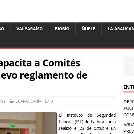
BO
VALPARAÍSO
BIOBÍO
ÑUBLE
LA ARAUCAN
apacita a Comités
nuevo reglamento de
ENT
nsa
LA ARAUCANÍA
0
DEPO
PUCH
CONS
El Instituto de Seguridad
Laboral (ISL) de La Araucanía
AGUA
realizó el 23 de octubre un
PREV