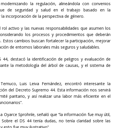
 modernizando la regulación, alineándola con convenios
que de seguridad y salud en el trabajo basado en la
y la incorporación de la perspectiva de género.
l rol activo y las nuevas responsabilidades que asumen los
 considerando los procesos y procedimientos que deberán
. Estos cambios buscan fortalecer la participación, mejorar
reación de entornos laborales más seguros y saludables.
4, destacó la identificación de peligros y evaluación de
diante la metodología del árbol de causas, y el sistema de
 Temuco, Luis Leiva Fernández, encontró interesante la
ación del Decreto Supremo 44. Esta información nos servirá
mité paritario, y así realizar una labor más eficiente en el
uncionarios”.
na Oyarce Sprohnle, señaló que “la información fue muy útil,
. Sobre el DS 44 tenía dudas, no tenía claridad sobre las
y esto fue muy ilustrativo”.