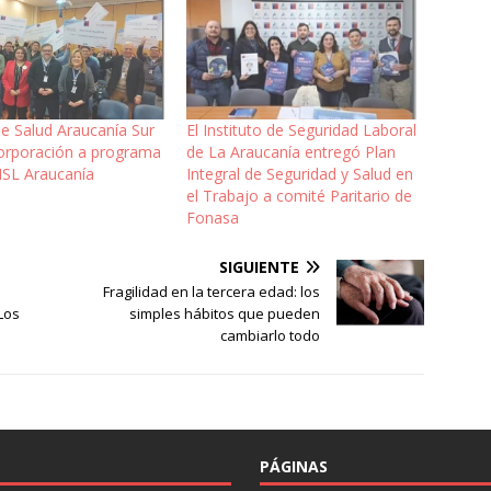
de Salud Araucanía Sur
El Instituto de Seguridad Laboral
corporación a programa
de La Araucanía entregó Plan
ISL Araucanía
Integral de Seguridad y Salud en
el Trabajo a comité Paritario de
Fonasa
SIGUIENTE
Fragilidad en la tercera edad: los
Los
simples hábitos que pueden
cambiarlo todo
PÁGINAS