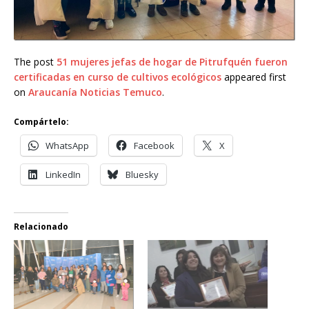
The post
51 mujeres jefas de hogar de Pitrufquén fueron
certificadas en curso de cultivos ecológicos
appeared first
on
Araucanía Noticias Temuco
.
Compártelo:
WhatsApp
Facebook
X
LinkedIn
Bluesky
Relacionado