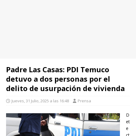
Padre Las Casas: PDI Temuco
detuvo a dos personas por el
delito de usurpación de vivienda
Jueves, 31 Julio, 2025 a las 16:48
Prensa
D
et
e
ct