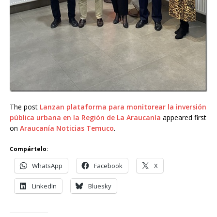
The post
Lanzan plataforma para monitorear la inversión
pública urbana en la Región de La Araucanía
appeared first
on
Araucanía Noticias Temuco
.
Compártelo:
WhatsApp
Facebook
X
LinkedIn
Bluesky