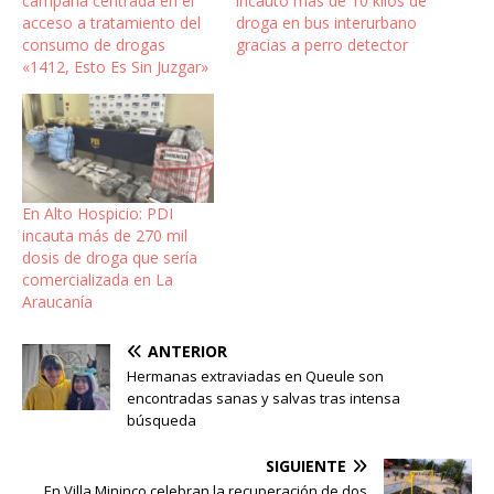
campaña centrada en el
incautó más de 10 kilos de
acceso a tratamiento del
droga en bus interurbano
consumo de drogas
gracias a perro detector
«1412, Esto Es Sin Juzgar»
En Alto Hospicio: PDI
incauta más de 270 mil
dosis de droga que sería
comercializada en La
Araucanía
ANTERIOR
Hermanas extraviadas en Queule son
encontradas sanas y salvas tras intensa
búsqueda
SIGUIENTE
En Villa Mininco celebran la recuperación de dos