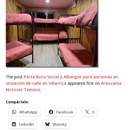
The post
Parte Ruta Social y Albergue para personas en
situación de calle en Villarrica
appeared first on
Araucanía
Noticias Temuco
.
Compártelo:
WhatsApp
Facebook
X
LinkedIn
Bluesky