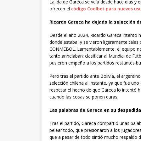
La ida de Gareca se veía desde hace días y 
ofrecen el
código Coolbet para nuevos us
Ricardo Gareca ha dejado la selección de
Desde el año 2024, Ricardo Gareca intentó ha
donde estaba, y se vieron ligeramente tales 
CONMEBOL. Lamentablemente, el equipo no 
tanto anhelaban: clasificar al Mundial de Fut
pusieron empeño a los partidos restantes bu
Pero tras el partido ante Bolivia, el argenti
selección chilena al instante, ya que fue un
respetar el hecho de que Gareca lo intentó h
cuando las cosas se ponen duras.
Las palabras de Gareca en su despedida
Tras el partido, Gareca compartió unas pala
pelear todo, que presionaron a los jugadore
que a pesar de todo sintió mucho respaldo de 