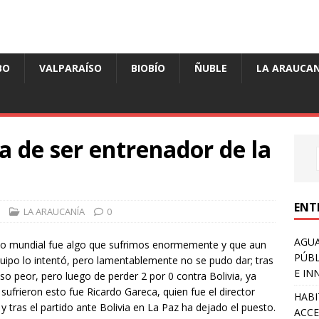
BO
VALPARAÍSO
BIOBÍO
ÑUBLE
LA ARAUCAN
a de ser entrenador de la
ENT
LA ARAUCANÍA
0
AGUA
imo mundial fue algo que sufrimos enormemente y que aun
PÚBL
quipo lo intentó, pero lamentablemente no se pudo dar; tras
E IN
so peor, pero luego de perder 2 por 0 contra Bolivia, ya
ufrieron esto fue Ricardo Gareca, quien fue el director
HABI
 y tras el partido ante Bolivia en La Paz ha dejado el puesto.
ACCE