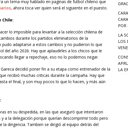
era un tema muy hablado en paginas de futbol chileno que
GRAC
uarios
, ahora toca ver quien será el siguiente en el puesto.
CARA
CARA
 Chile:
POR 
cer lo imposible para levantar a la selección chilena de
LA S
cambios durante los partidos eliminatorios de la
LOS 
pudo adaptarse a estos cambios y no pudieron lo que
VENE
bol del año 2026. Hay que aplaudirles a los chicos que le
CONS
scando llegar a repechaje, eso no lo podemos negar.
APRU
no Gareca decidió poner fin a su etapa como entrenador de la
LA E
o que recibió muchas criticas durante la campaña. Hay que
asta el final, y son muy pocos lo que lo hacen, y más aún
:
bras en su despedida, en las que aseguró que intentaron
s y a la delegación porque querían descomprimir todo pero
la dirigencia. Tambien se dirigió al equipo detrás del