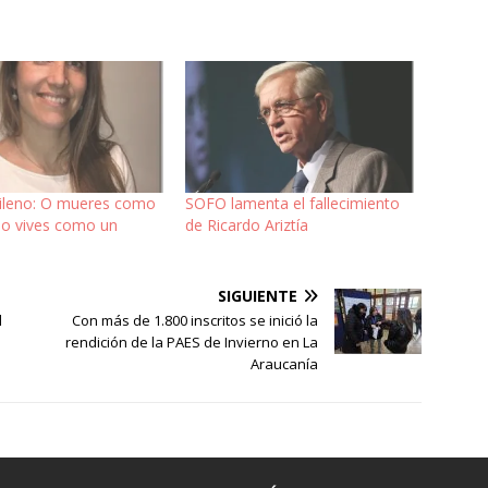
hileno: O mueres como
SOFO lamenta el fallecimiento
 o vives como un
de Ricardo Ariztía
SIGUIENTE
l
Con más de 1.800 inscritos se inició la
rendición de la PAES de Invierno en La
Araucanía