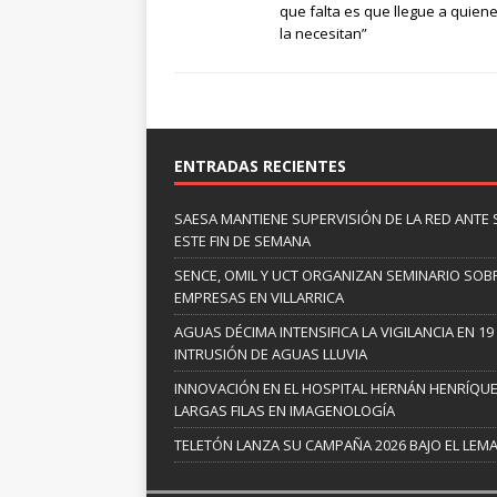
que falta es que llegue a quien
la necesitan”
ENTRADAS RECIENTES
SAESA MANTIENE SUPERVISIÓN DE LA RED ANTE
ESTE FIN DE SEMANA
SENCE, OMIL Y UCT ORGANIZAN SEMINARIO SOBR
EMPRESAS EN VILLARRICA
AGUAS DÉCIMA INTENSIFICA LA VIGILANCIA EN 1
INTRUSIÓN DE AGUAS LLUVIA
INNOVACIÓN EN EL HOSPITAL HERNÁN HENRÍQUE
LARGAS FILAS EN IMAGENOLOGÍA
TELETÓN LANZA SU CAMPAÑA 2026 BAJO EL LEM