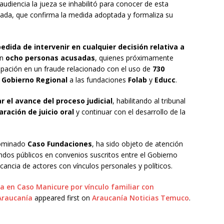
audiencia la jueza se inhabilitó para conocer de esta
alzada, que confirma la medida adoptada y formaliza su
dida de intervenir en cualquier decisión relativa a
an
ocho personas acusadas
, quienes próximamente
icipación en un fraude relacionado con el uso de
730
l Gobierno Regional
a las fundaciones
Folab
y
Educc
.
r el avance del proceso judicial
, habilitando al tribunal
ración de juicio oral
y continuar con el desarrollo de la
enominado
Caso Fundaciones
, ha sido objeto de atención
ndos públicos en convenios suscritos entre el Gobierno
icancia de actores con vínculos personales y políticos.
za en Caso Manicure por vínculo familiar con
Araucanía
appeared first on
Araucanía Noticias Temuco
.