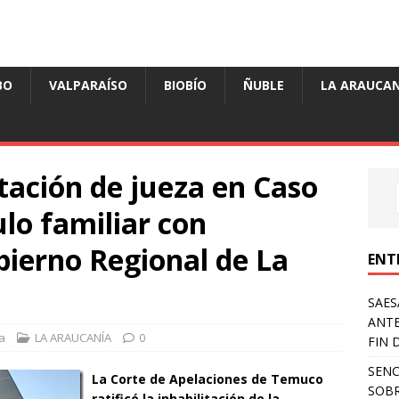
BO
VALPARAÍSO
BIOBÍO
ÑUBLE
LA ARAUCAN
tación de jueza en Caso
lo familiar con
bierno Regional de La
ENT
SAES
ANTE
a
LA ARAUCANÍA
0
FIN 
SENC
La Corte de Apelaciones de Temuco
SOBR
ratificó la inhabilitación de la