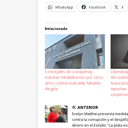
WhatsApp
Facebook
X
Relacionado
Concejales de Lonquimay
Ciberata
solicitan inhabilitación por cinco
del Gobi
años contra exalcalde Nibaldo
Araucanía
Alegría
reportan 
suspensió
ANTERIOR
Evelyn Matthei presenta medid
contra la corrupción y el despilf
dinero en el Estado: “La plata es