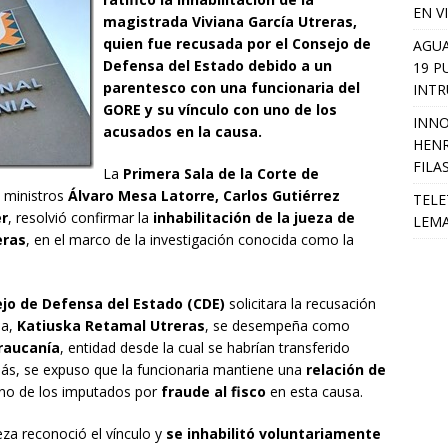
EN V
magistrada Viviana García Utreras,
quien fue recusada por el Consejo de
AGUA
Defensa del Estado debido a un
19 P
parentesco con una funcionaria del
INTR
GORE y su vínculo con uno de los
INNO
acusados en la causa.
HENR
FILA
La
Primera Sala de la Corte de
s ministros
Álvaro Mesa Latorre, Carlos Gutiérrez
TELE
er
, resolvió confirmar la
inhabilitación de la jueza de
LEMA
eras
, en el marco de la investigación conocida como la
jo de Defensa del Estado (CDE)
solicitara la recusación
ma,
Katiuska Retamal Utreras
, se desempeña como
raucanía
, entidad desde la cual se habrían transferido
más, se expuso que la funcionaria mantiene una
relación de
uno de los imputados por
fraude al fisco
en esta causa.
eza reconoció el vínculo y
se inhabilitó voluntariamente