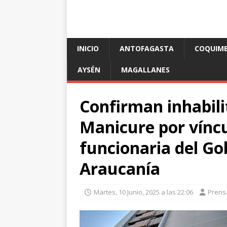
INICIO
ANTOFAGASTA
COQUIM
AYSÉN
MAGALLANES
Confirman inhabili
Manicure por víncu
funcionaria del Go
Araucanía
Martes, 10 Junio, 2025 a las 22:06
Prens