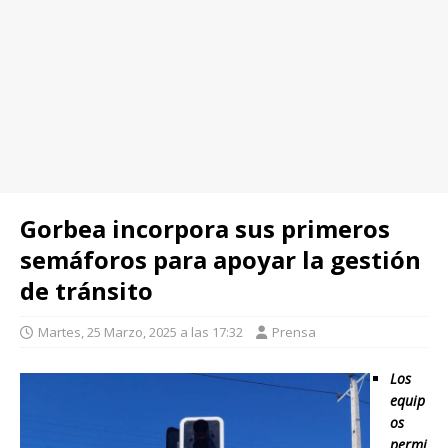
Gorbea incorpora sus primeros
semáforos para apoyar la gestión
de tránsito
Martes, 25 Marzo, 2025 a las 17:32
Prensa
Los
equip
os
permi