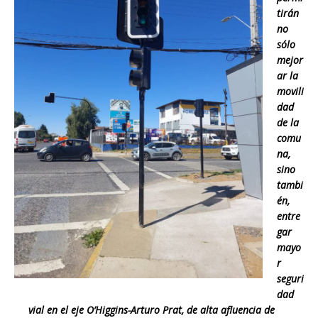
tirán
no
sólo
mejor
ar la
movili
dad
de la
comu
na,
sino
tambi
én,
entre
gar
mayo
r
seguri
dad
vial en el eje O’Higgins-Arturo Prat, de alta afluencia de