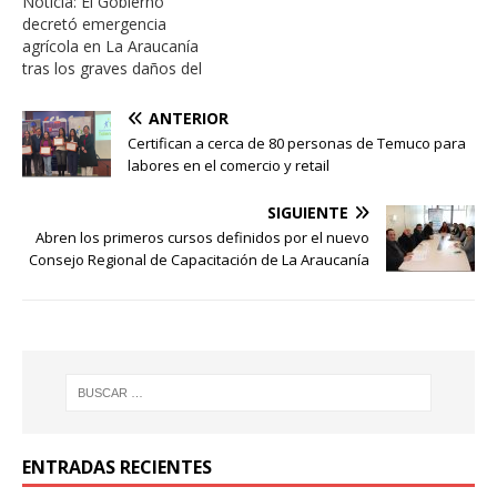
Noticia: El Gobierno
decretó emergencia
agrícola en La Araucanía
tras los graves daños del
sistema frontal. Miguel
Becker subraya la urgencia
ANTERIOR
de distribuir los recursos
Certifican a cerca de 80 personas de Temuco para
para familias y agricultores
labores en el comercio y retail
damnificados. La medida
busca evitar pérdidas
SIGUIENTE
mayores en predios
Abren los primeros cursos definidos por el nuevo
productivos y asegurar el
Consejo Regional de Capacitación de La Araucanía
forraje para animales.…
ENTRADAS RECIENTES