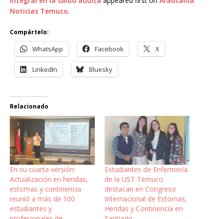
integral en la salud adulta
appeared first on
Araucanía
Noticias Temuco
.
Compártelo:
WhatsApp
Facebook
X
LinkedIn
Bluesky
Relacionado
En su cuarta versión:
Estudiantes de Enfermería
Actualización en heridas,
de la UST Temuco
estomas y continencia
destacan en Congreso
reunió a más de 100
Internacional de Estomas,
estudiantes y
Heridas y Continencia en
profesionales de
Santiago