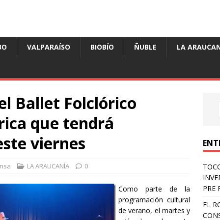
BO
VALPARAÍSO
BIOBÍO
ÑUBLE
LA ARAUCAN
el Ballet Folclórico
rrica que tendrá
ste viernes
ENT
nsa
LA ARAUCANÍA
0
TOCO
INVE
PRE 
Como parte de la
programación cultural
EL R
de verano, el martes y
CONS