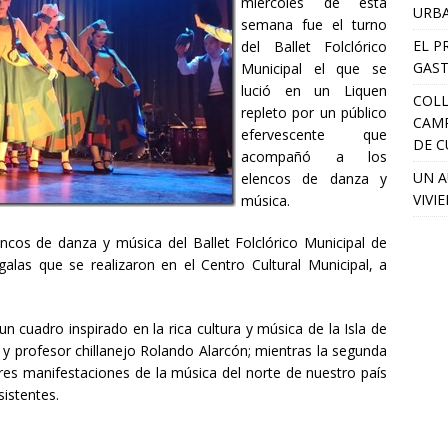
miércoles de esta
URB
semana fue el turno
EL P
del Ballet Folclórico
GAST
Municipal el que se
lució en un Liquen
COLL
repleto por un público
CAM
efervescente que
DE C
acompañó a los
UN A
elencos de danza y
VIVI
música.
encos de danza y música del Ballet Folclórico Municipal de
galas que se realizaron en el Centro Cultural Municipal, a
n cuadro inspirado en la rica cultura y música de la Isla de
 y profesor chillanejo Rolando Alarcón; mientras la segunda
res manifestaciones de la música del norte de nuestro país
sistentes.