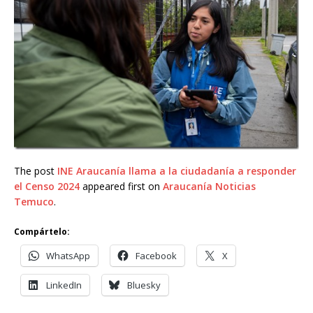
The post
INE Araucanía llama a la ciudadanía a responder
el Censo 2024
appeared first on
Araucanía Noticias
Temuco
.
Compártelo:
WhatsApp
Facebook
X
LinkedIn
Bluesky