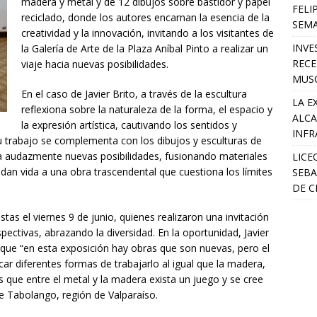
madera y metal y de 12 dibujos sobre bastidor y papel
FELI
reciclado, donde los autores encarnan la esencia de la
SEM
creatividad y la innovación, invitando a los visitantes de
INVE
la Galería de Arte de la Plaza Aníbal Pinto a realizar un
RECE
viaje hacia nuevas posibilidades.
MUSC
En el caso de Javier Brito, a través de la escultura
LA E
reflexiona sobre la naturaleza de la forma, el espacio y
ALCA
la expresión artística, cautivando los sentidos y
INFR
u trabajo se complementa con los dibujos y esculturas de
a audazmente nuevas posibilidades, fusionando materiales
LICE
 dan vida a una obra trascendental que cuestiona los límites
SEBA
DE C
stas el viernes 9 de junio, quienes realizaron una invitación
ectivas, abrazando la diversidad. En la oportunidad, Javier
jo que “en esta exposición hay obras que son nuevas, pero el
car diferentes formas de trabajarlo al igual que la madera,
s que entre el metal y la madera exista un juego y se cree
de Tabolango, región de Valparaíso.