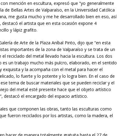
e con mención en escultura, expresó que “yo generalmente
la de Bellas Artes de Valparaíso, en la Universidad Católica
ana, me gusta mucho y me he desarrollado bien en eso, así
, destacó el artista que en esta ocasión expone 4
llo y lápiz grafito.
lería de Arte de la Plaza Aníbal Pinto, dijo que “en esta
istas importantes de la zona de Valparaíso y se trata de un
el reciclado del metal llevado hacia la escultura. Los dos
to es un trabajo mucho más pulcro, elaborado, en el sentido
exquisita y la acompaña con el metal para hacer el
licado, lo fuerte y lo potente y lo logra bien. En el caso de
ese tema de buscar materiales que se pueden reciclar y el
iejo del metal esté presente hace que el objeto artístico
”, destacó el encargado del espacio artístico.
iales que componen las obras, tanto las esculturas como
que fueron reciclados por los artistas, como la madera, el
den hacer de manera totalmente gratuita hasta el 27 de