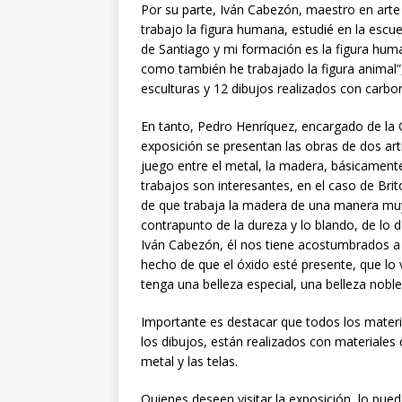
Por su parte, Iván Cabezón, maestro en art
trabajo la figura humana, estudié en la escue
de Santiago y mi formación es la figura hum
como también he trabajado la figura animal”
esculturas y 12 dibujos realizados con carbonci
En tanto, Pedro Henríquez, encargado de la Ga
exposición se presentan las obras de dos art
juego entre el metal, la madera, básicamente 
trabajos son interesantes, en el caso de Bri
de que trabaja la madera de una manera muy 
contrapunto de la dureza y lo blando, de lo de
Iván Cabezón, él nos tiene acostumbrados a 
hecho de que el óxido esté presente, que lo v
tenga una belleza especial, una belleza noble
Importante es destacar que todos los mater
los dibujos, están realizados con materiales 
metal y las telas.
Quienes deseen visitar la exposición, lo pue