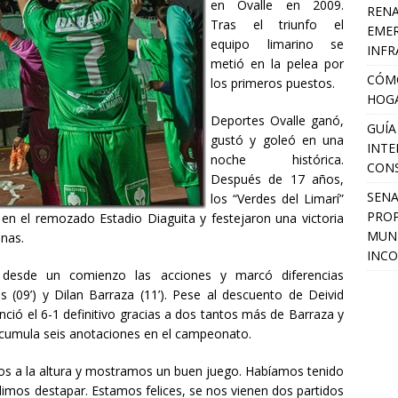
en Ovalle en 2009.
RENA
Tras el triunfo el
EMER
equipo limarino se
INFR
metió en la pelea por
CÓMO
los primeros puestos.
HOGA
Deportes Ovalle ganó,
GUÍA
gustó y goleó en una
INTE
noche histórica.
CON
Después de 17 años,
SEN
los “Verdes del Limarí”
PROP
 en el remozado Estadio Diaguita y festejaron una victoria
MUNI
onas.
INCO
esde un comienzo las acciones y marcó diferencias
(09’) y Dilan Barraza (11’). Pese al descuento de Deivid
tenció el 6-1 definitivo gracias a dos tantos más de Barraza y
acumula seis anotaciones en el campeonato.
os a la altura y mostramos un buen juego. Habíamos tenido
dimos destapar. Estamos felices, se nos vienen dos partidos