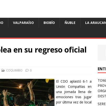
BO
VALPARAÍSO
BIOBÍO
ÑUBLE
LA ARAUCAN
ea en su regreso oficial
ENT
COQUIMBO
0
TOMÁ
El CDO aplastó 6-1 a
PROY
Unión Compañías en
ORGA
una jornada llena de
DES
emociones tras jugar
por última vez de local
SERE